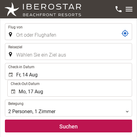
Strecke
Flug von
Reiseziel
.
Check-in Datum
Check-Out-Datum
Belegung
Belegung
2
Personen
,
1
Zimmer
Suchen