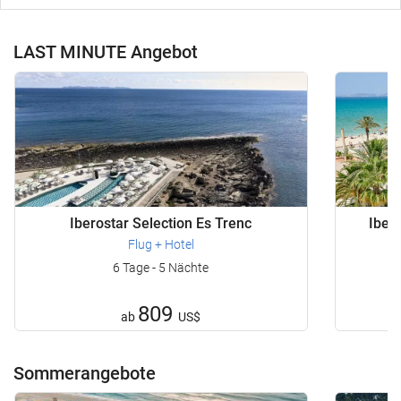
LAST MINUTE Angebot
Iberostar Selection Es Trenc
Iber
Flug + Hotel
6 Tage - 5 Nächte
809
ab
US$
Sommerangebote