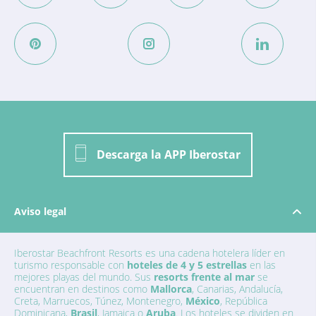
Servicio de limpieza
Servicio de lavandería
Descarga la APP Iberostar
Aviso legal
Iberostar Beachfront Resorts es una cadena hotelera líder en
turismo responsable con
hoteles de 4 y 5 estrellas
en las
mejores playas del mundo. Sus
resorts frente al mar
se
encuentran en destinos como
Mallorca
, Canarias, Andalucía,
Creta, Marruecos, Túnez, Montenegro,
México
, República
Dominicana,
Brasil
, Jamaica o
Aruba
. Los hoteles se dividen en