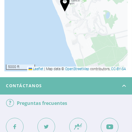
Recepción 24 horas
Guardaequipaje
Comida y bebida
Restaurante a la carta
Bar
Piscina
5000 ft
Leaflet
|
Map data ©
OpenStreetMap
contributors,
CC-BY-SA
Piscina
CONTÁCTANOS
Instalaciones de negocios
Centro de negocios
Preguntas frecuentes
Acceso a Internet
Wifi gratis