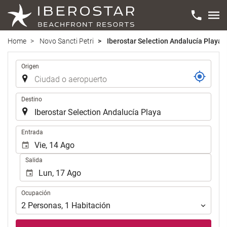
Home
Novo Sancti Petri
Iberostar Selection Andalucía Playa
Trayecto
Origen
Destino
Introduzca
Entrada
las
fechas
Salida
de
inicio
y
Ocupación
Ocupación
fin
para
2
Personas
,
1
Habitación
realizar
la