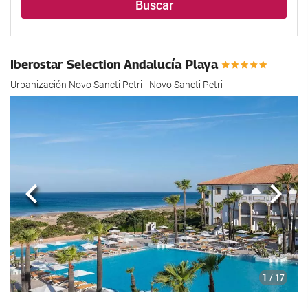
Buscar
búsqueda
de
su
hotel.
Iberostar Selection Andalucía Playa
Urbanización Novo Sancti Petri - Novo Sancti Petri
Anterior
Sigui
1
/ 17